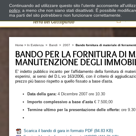
Continuando ad utilizzare questo sito l'utente acconsente all'utili
policy
, a meno che non siano stati disattivati. È possibile modifica
ma parti del sito potrebbero non funzionare correttamente.
Il
Home
>
In Evidenza
>
Bandi
>
2007
>
Bando fornitura di materiale di ferrament
BANDO PER LA FORNITURA DI M
MANUTENZIONE DEGLI IMMOBIL
E' indetto pubblico incanto per l'affidamento della fornitura di mate
esperirsi, ai sensi del D.L.vo 163/2006, con il criterio di aggiudicazio
prezzo più basso rispetto a quello fissato a base d'asta.
Data della
gara:
4 Dicembre 2007 ore 10.30
Importo complessivo a base d'asta
€ 7.500,00
Termine ultimo per la presentazione delle offerte:
ore 9.30
Scarica il bando di gara in formato PDF
(84.83 KB)