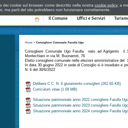
zzo dei cookie sul browser come descritto nella nostra
cookie policy
, a me
er, ma parti del sito potrebbero non funzionare correttamente.
Il Comune
Uffici e Servizi
Turism
Home
>
Consigliere Comunale Farulla Ugo
Consigliere Comunale Ugo Farulla nato ad Agrigento il 
Montechiaro in via M. Buonarroti, 76
Eletto consigliere comunale nelle elezioni amministrative del
In data 30 giugno 2022 in sede di Consiglio si è insediato e 
N. 6 del 30/6/2022
Delibera C.C. N. 6 giuramento consiglieri
(262.65 KB)
Curriculum vitae
(1.09 MB)
Situazione patrimoniale anno 2022 consigliere Farulla Ug
Situazione patrimoniale anno 2023 consigliere Farulla Ug
Situazione patrimoniale anno 2024 consigliere Farulla Ug