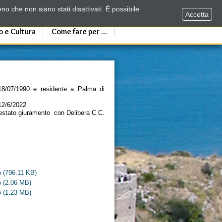
no che non siano stati disattivati. È possibile
Accetta
o e Cultura
Come fare per ...
18/07/1990 e residente a Palma di
 12/6/2022
prestato giuramento con Delibera C.C.
o
(796.11 KB)
o
(2.06 MB)
o
(1.23 MB)