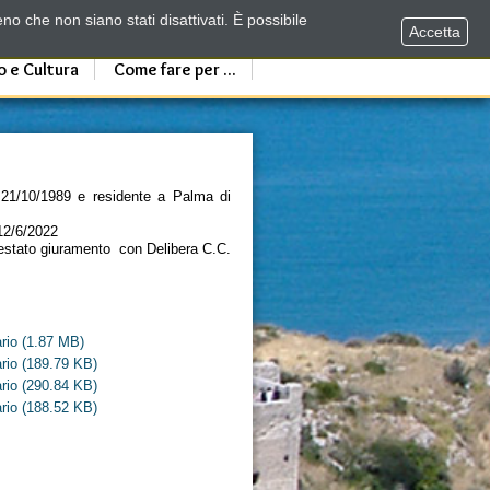
no che non siano stati disattivati. È possibile
Accetta
o e Cultura
Come fare per ...
21/10/1989 e residente a Palma di
 12/6/2022
prestato giuramento con Delibera C.C.
rio
(1.87 MB)
rio
(189.79 KB)
rio
(290.84 KB)
rio
(188.52 KB)