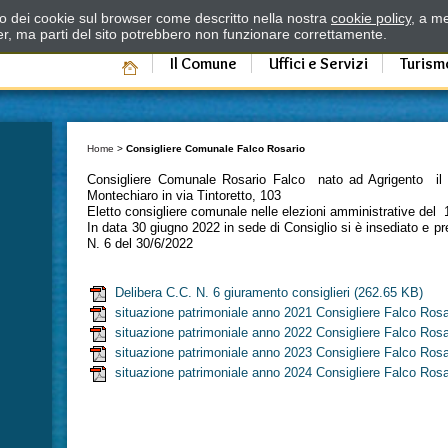
zzo dei cookie sul browser come descritto nella nostra
cookie policy
, a me
er, ma parti del sito potrebbero non funzionare correttamente.
Il Comune
Uffici e Servizi
Turism
Home
>
Consigliere Comunale Falco Rosario
Consigliere Comunale Rosario Falco nato ad Agrigento il 
Montechiaro in via Tintoretto, 103
Eletto consigliere comunale nelle elezioni amministrative del
In data 30 giugno 2022 in sede di Consiglio si è insediato e 
N. 6 del 30/6/2022
Delibera C.C. N. 6 giuramento consiglieri
(262.65 KB)
situazione patrimoniale anno 2021 Consigliere Falco Rosa
situazione patrimoniale anno 2022 Consigliere Falco Rosa
situazione patrimoniale anno 2023 Consigliere Falco Rosa
situazione patrimoniale anno 2024 Consigliere Falco Rosa