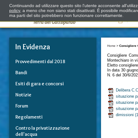
Continuando ad utilizzare questo sito l'utente acconsente all'utili
policy
, a meno che non siano stati disattivati. È possibile modifica
ma parti del sito potrebbero non funzionare correttamente.
Il
In Evidenza
Home
>
Consigliere
Consigliere Com
Montechiaro in vi
Provvedimenti dal 2018
Eletto consiglier
In data 30 giugno
Bandi
N. 6 del 30/6/20
Esiti di gara e concorsi
Delibera C.C
Notizie
situazione p
situazione p
Forum
situazione p
dimissioni
(1
Regolamenti
Contro la privatizzazione
dell'acqua