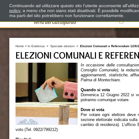
Continuando ad utilizzare questo sito l'utente acconsente all'utili
policy
, a meno che non siano stati disattivati. È possibile modifica
ma parti del sito potrebbero non funzionare correttamente.
Il
Home
>
In Evidenza
>
Speciale elezioni
>
Elezioni Comunali e Referendum 12/6/
ELEZIONI COMUNALI E REFERE
In occasione delle consultazion
Consiglio Comunale)
, la redazi
aggiornamenti, statistiche, afflu
Palma di Montechiaro.
Quando si vota
Domenica 12 Giugno 2022 si vota 
potranno comunque votare.
Dove si vota
Per votare ogni elettore deve r
sezione elettorale indicata sulla
cambio di residenza). L'ufficio 
voto (Tel. 0922/799212)