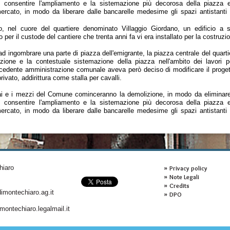
e, consentire l'ampliamento e la sistemazione più decorosa della piazza e
ercato, in modo da liberare dalle bancarelle medesime gli spazi antistanti l'
, nel cuore del quartiere denominato Villaggio Giordano, un edificio a 
 per il custode del cantiere che trenta anni fa vi era installato per la costruzi
ad ingombrare una parte di piazza dell'emigrante, la piazza centrale del quarti
zione e la contestuale sistemazione della piazza nell'ambito dei lavori 
ecedente amministrazione comunale aveva però deciso di modificare il progetto
rivato, addirittura come stalla per cavalli.
rai e i mezzi del Comune cominceranno la demolizione, in modo da eliminare 
e, consentire l'ampliamento e la sistemazione più decorosa della piazza e
ercato, in modo da liberare dalle bancarelle medesime gli spazi antistanti l'
hiaro
Privacy policy
Note Legali
Credits
montechiaro.ag.it
DPO
ontechiaro.legalmail.it