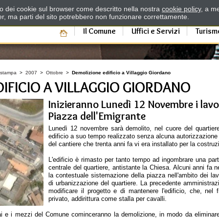
zzo dei cookie sul browser come descritto nella nostra
cookie policy
, a me
er, ma parti del sito potrebbero non funzionare correttamente.
Il Comune
Uffici e Servizi
Turism
 stampa
>
2007
>
Ottobre
>
Demolizione edificio a Villaggio Giordano
IFICIO A VILLAGGIO GIORDANO
Inizieranno Lunedì 12 Novembre i lavori
Piazza dell'Emigrante
Lunedì 12 novembre sarà demolito, nel cuore del quartier
edificio a suo tempo realizzato senza alcuna autorizzazione e
del cantiere che trenta anni fa vi era installato per la costru
L'edificio è rimasto per tanto tempo ad ingombrare una part
centrale del quartiere, antistante la Chiesa. Alcuni anni fa 
la contestuale sistemazione della piazza nell'ambito dei la
di urbanizzazione del quartiere. La precedente amministra
modificare il progetto e di mantenere l'edificio, che, nel 
privato, addirittura come stalla per cavalli.
rai e i mezzi del Comune cominceranno la demolizione, in modo da eliminare 