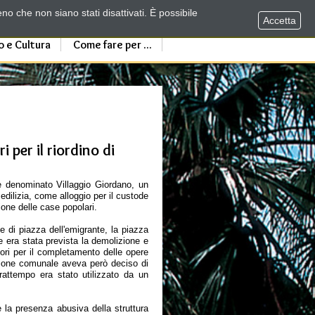
no che non siano stati disattivati. È possibile
Accetta
o e Cultura
Come fare per ...
 per il riordino di
e denominato Villaggio Giordano, un
dilizia, come alloggio per il custode
zione delle case popolari.
e di piazza dell'emigrante, la piazza
ne era stata prevista la demolizione e
vori per il completamento delle opere
zione comunale aveva però deciso di
frattempo era stato utilizzato da un
la presenza abusiva della struttura