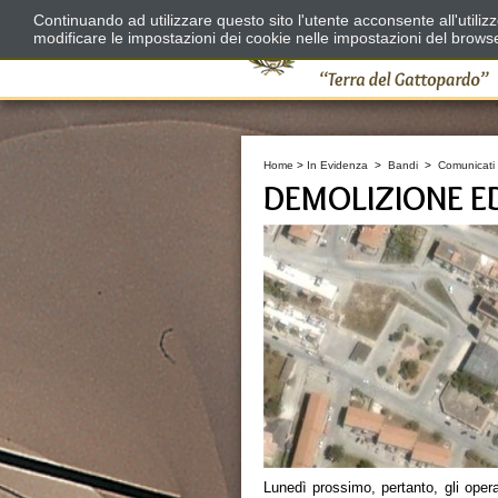
Continuando ad utilizzare questo sito l'utente acconsente all'utili
modificare le impostazioni dei cookie nelle impostazioni del brows
Home
>
In Evidenza
>
Bandi
>
Comunicati
DEMOLIZIONE ED
Lunedì prossimo, pertanto, gli ope