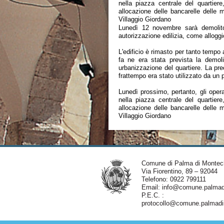
nella piazza centrale del quartier
allocazione delle bancarelle delle m
Villaggio Giordano
Lunedì 12 novembre sarà demolito
autorizzazione edilizia, come alloggio
L'edificio è rimasto per tanto tempo 
fa ne era stata prevista la demoli
urbanizzazione del quartiere. La pr
frattempo era stato utilizzato da un p
Lunedì prossimo, pertanto, gli ope
nella piazza centrale del quartier
allocazione delle bancarelle delle m
Villaggio Giordano
Comune di Palma di Montec
Via Fiorentino, 89 – 92044
Telefono: 0922 799111
Email:
info@comune.palmadi
P.E.C. :
protocollo@comune.palmadim