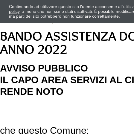
Continuando ad utilizzare questo sito l'utente acconsente all'utili
policy
, a meno che non siano stati disattivati. È possibile modifica
ma parti del sito potrebbero non funzionare correttamente.
BANDO ASSISTENZA DOM
ANNO 2022
AVVISO PUBBLICO
IL CAPO AREA SERVIZI AL C
RENDE NOTO
che questo Comune: