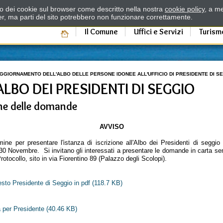
zzo dei cookie sul browser come descritto nella nostra
cookie policy
, a me
er, ma parti del sito potrebbero non funzionare correttamente.
Il Comune
Uffici e Servizi
Turism
GGIORNAMENTO DELL'ALBO DELLE PERSONE IDONEE ALL'UFFICIO DI PRESIDENTE DI S
ALBO DEI PRESIDENTI DI SEGGIO
one delle domande
AVVISO
ine per presentare l'istanza di iscrizione all'Albo dei Presidenti di seggio m
l 30 Novembre. Si invitano gli interessati a presentare le domande in carta sempl
Protocollo, sito in via Fiorentino 89 (Palazzo degli Scolopi).
festo Presidente di Seggio in pdf
(118.7 KB)
a per Presidente
(40.46 KB)