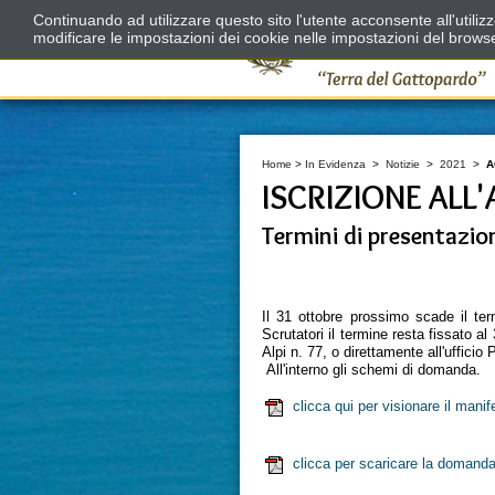
Continuando ad utilizzare questo sito l'utente acconsente all'utili
modificare le impostazioni dei cookie nelle impostazioni del brows
Home
>
In Evidenza
>
Notizie
>
2021
>
A
ISCRIZIONE ALL'
Termini di presentazi
Il 31 ottobre prossimo scade il term
Scrutatori il termine resta fissato a
Alpi n. 77, o direttamente all'ufficio 
All'interno gli schemi di domanda.
clicca qui per visionare il mani
clicca per scaricare la domand