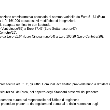
sanzione amministrativa pecunaria di somma variabile da Euro 51,64 (Euro
a L:R. 16/1996 e successivi modifiche ed integrazioni.
i. scarpata confinante con la strada.
ro Venticinque/82) a Euro 77,47 (Euro Settantasette/47).
Centotre/29).
abile da Euro 51,64 (Euro Cinquantuno/64) a Euro 103,29 (Euro Centotre/29).
recedente art. "10", gli Uffici Comunali accertatori provvederanno a diffidare i
icurezza" dell'area, nel rispetto degli Standard prescritti dal presente
aranno curate dal responsabile dell'Ufficio di ragioneria.
le procedure prescritte dai regolamenti comunali e dalla normativa sugli