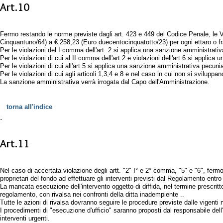
Art.10
Fermo restando le norme previste dagli art. 423 e 449 del Codice Penale, le
Cinquantuno/64) a €.258,23 (Euro duecentocinquatotto/23) per ogni ettaro o fra
Per le violazioni del I comma dell'art. 2 si applica una sanzione amministrati
Per le violazioni di cui al II comma dell'art.2 e violazioni dell'art.6 si appl
Per le violazioni di cui all'art.5 si applica una sanzione amministrativa pecu
Per le violazioni di cui agli articoli 1,3,4 e 8 e nel caso in cui non si svil
La sanzione amministrativa verrà irrogata dal Capo dell'Amministrazione.
torna all'indice
.
Art.11
Nel caso di accertata violazione degli artt. "2" I° e 2° comma, "5" e "6", fermo
proprietari del fondo ad effettuare gli interventi previsti dal Regolamento entro 
La mancata esecuzione dell'intervento oggetto di diffida, nel termine prescritto
regolamento, con rivalsa nei confronti della ditta inadempiente ..
Tutte le azioni di rivalsa dovranno seguire le procedure previste dalle vigenti
I procedimenti di "esecuzione d'ufficio" saranno proposti dal responsabile dell
interventi urgenti.