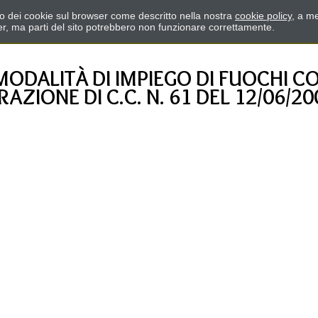
zzo dei cookie sul browser come descritto nella nostra
cookie policy
, a me
er, ma parti del sito potrebbero non funzionare correttamente.
ALITÀ DI IMPIEGO DI FUOCHI CON
ZIONE DI C.C. N. 61 DEL 12/06/20