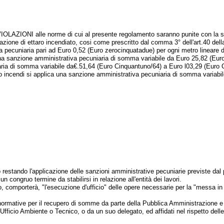
 VIOLAZIONI alle norme di cui al presente regolamento saranno punite con la 
zione di ettaro incendiato, cosi come prescritto dal comma 3° dell'art.40 dell
va pecuniaria pari ad Euro 0,52 (Euro zerocinquatadue) per ogni metro lineare d
ica una sanzione amministrativa pecuniaria di somma variabile da Euro 25,82 (Eu
niaria di somma variabile da€.51,64 (Euro Cinquantuno/64) a Euro l03,29 (Euro 
uppano incendi si applica una sanzione amministrativa pecuniaria di somma vari
 restando l'applicazione delle sanzioni amministrative pecuniarie previste dal p
un congruo termine da stabilirsi in relazione all'entità dei lavori.
, comporterà, "l'esecuzione d'ufficio" delle opere necessarie per la "messa in s
 normative per il recupero di somme da parte della Pubblica Amministrazione e s
'Ufficio Ambiente o Tecnico, o da un suo delegato, ed affidati nel rispetto del