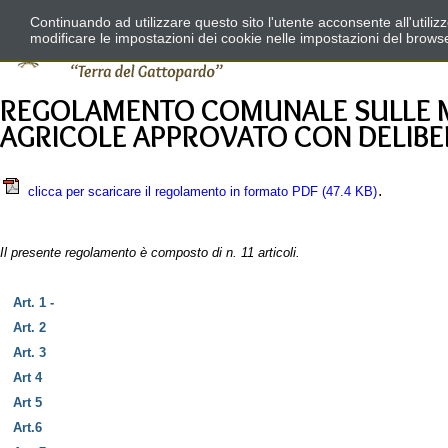
Continuando ad utilizzare questo sito l'utente acconsente all'utili
modificare le impostazioni dei cookie nelle impostazioni del brows
REGOLAMENTO COMUNALE SULLE MOD
AGRICOLE APPROVATO CON DELIBERA
.
clicca per scaricare il regolamento in formato PDF
(47.4 KB)
Il presente regolamento
è composto di n. 11 articoli.
Art. 1 -
Art. 2
Art. 3
Art 4
Art 5
Art.6