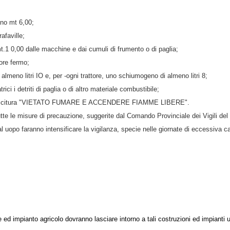
meno mt 6,00;
rafaville;
t.1 0,00 dalle macchine e dai cumuli di frumento o di paglia;
tore fermo;
 almeno litri IO e, per -ogni trattore, uno schiumogeno di almeno litri 8;
ici i detriti di paglia o di altro materiale combustibile;
i. con la dicitura "VIETATO FUMARE E ACCENDERE FIAMME LIBERE".
 tutte le misure di precauzione, suggerite dal Comando Provinciale dei Vigili de
tal uopo faranno intensificare la vigilanza, specie nelle giornate di eccessiva c
uzione ed impianto agricolo dovranno lasciare intorno a tali costruzioni ed impian