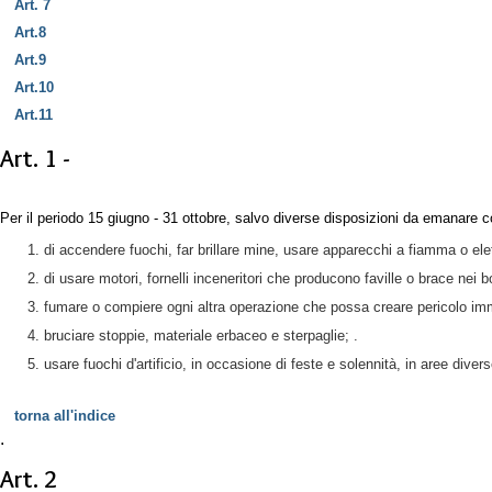
Art. 7
Art.8
Art.9
Art.10
Art.11
Art. 1 -
Per il periodo 15 giugno - 31 ottobre, salvo diverse disposizioni da emanare c
di accendere fuochi, far brillare mine, usare apparecchi a fiamma o elett
di usare motori, fornelli inceneritori che producono faville o brace nei 
fumare o compiere ogni altra operazione che possa creare pericolo imme
bruciare stoppie, materiale erbaceo e sterpaglie; .
usare fuochi d'artificio, in occasione di feste e solennità, in aree div
torna all'indice
.
Art. 2