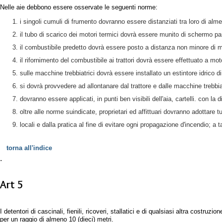
Nelle aie debbono essere osservate le seguenti norme:
i singoli cumuli di frumento dovranno essere distanziati tra loro di al
il tubo di scarico dei motori termici dovrà essere munito di schermo pa
il combustibile predetto dovrà essere posto a distanza non minore di m
il rifornimento del combustibile ai trattori dovrà essere effettuato a mo
sulle macchine trebbiatrici dovrà essere installato un estintore idrico di
si dovrà provvedere ad allontanare dal trattore e dalle macchine trebbiatr
dovranno essere applicati, in punti ben visibili dell'aia, cartell
oltre alle norme suindicate, proprietari ed affittuari dovranno adottare
locali e dalla pratica al fine di evitare ogni propagazione d'incendio; a 
torna all'indice
.
Art 5
I detentori di cascinali, fienili, ricoveri, stallatici e di qualsiasi altra costr
per un raggio di almeno 10 (dieci) metri.