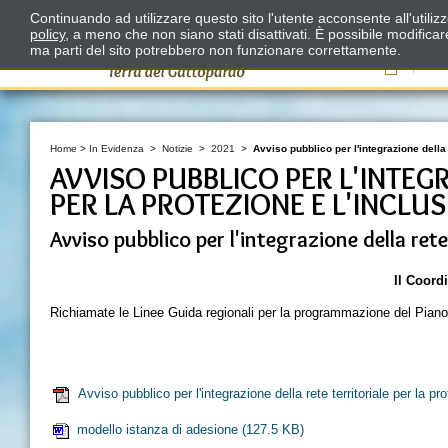
Continuando ad utilizzare questo sito l'utente acconsente all'utili
policy
, a meno che non siano stati disattivati. È possibile modifica
ma parti del sito potrebbero non funzionare correttamente.
Il
Home
>
In Evidenza
>
Notizie
>
2021
>
Avviso pubblico per l'integrazione della 
AVVISO PUBBLICO PER L'INTEG
PER LA PROTEZIONE E L'INCLU
Avviso pubblico per l'integrazione della rete 
Il Coordinatore del Distretto 
Richiamate le Linee Guida regionali per la programmazione del Pian
RENDE N
Avviso pubblico per l'integrazione della rete territoriale per la pr
modello istanza di adesione
(127.5 KB)