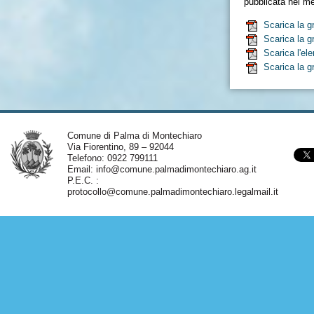
pubblicata nel m
Scarica la g
Scarica la g
Scarica l'el
Scarica la gr
Comune di Palma di Montechiaro
Via Fiorentino, 89 – 92044
Telefono: 0922 799111
Email:
info@comune.palmadimontechiaro.ag.it
P.E.C. :
protocollo@comune.palmadimontechiaro.legalmail.it