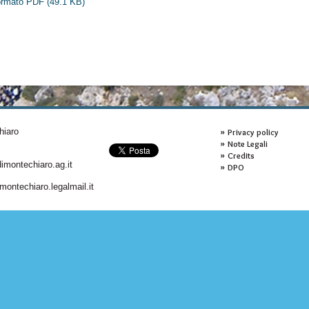
 formato PDF
(49.1 KB)
hiaro
Privacy policy
Note Legali
Credits
montechiaro.ag.it
DPO
ontechiaro.legalmail.it