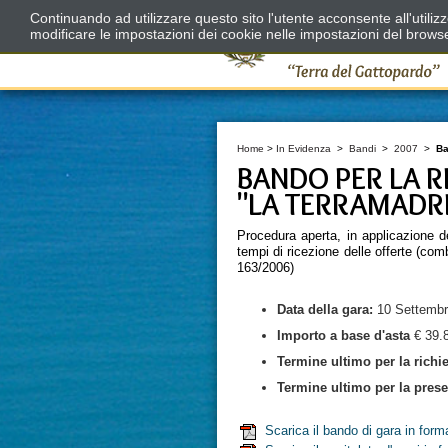
Continuando ad utilizzare questo sito l'utente acconsente all'utili
modificare le impostazioni dei cookie nelle impostazioni del brows
Home
>
In Evidenza
>
Bandi
>
2007
>
Ba
BANDO PER LA R
"LA TERRAMADR
Procedura aperta, in applicazione d
tempi di ricezione delle offerte (com
163/2006)
Data della
gara:
10 Settembr
Importo
a base d'asta
€ 39.
Termine ultimo per la richi
Termine ultimo per la presen
Scarica il bando di gara in for