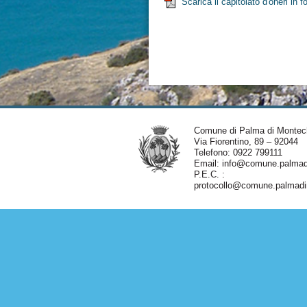
Scarica il capitolato d'oneri in
Comune di Palma di Montec
Via Fiorentino, 89 – 92044
Telefono: 0922 799111
Email:
info@comune.palmadi
P.E.C. :
protocollo@comune.palmadim