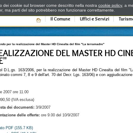
zzo dei cookie sul browser come descritto nella nostra
cookie policy
, a me
er, ma parti del sito potrebbero non funzionare correttamente.
Il Comune
Uffici e Servizi
Turism
ndo per la realizzazione del Master HD Cinealta del film "La terramadre"
EALIZZAZIONE DEL MASTER HD CINE
E"
el D.L.gs. 163/2006, per la realizzazione del Master HD Cinealta del film "
binato commi 7, 8 e 9 dell'art. 70 del Decr. Lgs. 163/06) e con aggiudicazione
e 2007 ore 11.00
890,50 (IVA esclusa)
esta dei documenti:
3/9/2007
tazione delle offerte:
ore 9.00 del 10/9/2007
mato PDF
(155.7 KB)