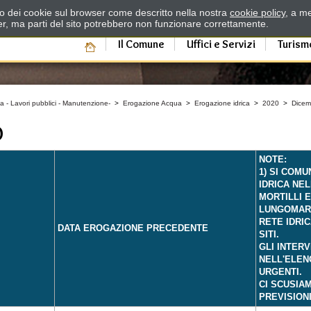
zzo dei cookie sul browser come descritto nella nostra
cookie policy
, a me
er, ma parti del sito potrebbero non funzionare correttamente.
Il Comune
Uffici e Servizi
Turism
a - Lavori pubblici - Manutenzione-
>
Erogazione Acqua
>
Erogazione idrica
>
2020
>
Dicem
O
NOTE:
1) SI COM
IDRICA NE
MORTILLI 
LUNGOMAR
RETE IDRI
DATA EROGAZIONE PRECEDENTE
SITI.
GLI INTERV
NELL'ELEN
URGENTI.
CI SCUSIAM
PREVISION