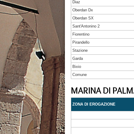
Diaz
Oberdan Dx
Oberdan SX
Sant'Antonino 2
Fiorentino
Pirandello
Stazione
Garda
Bixio
Comune
MARINA DI PALM
ZONA DI EROGAZIONE