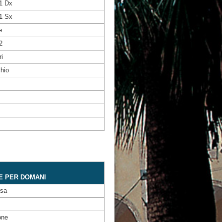
.1 Dx
.1 Sx
e
2
i
hio
E PER DOMANI
ssa
one