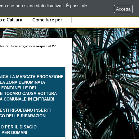
no che non siano stati disattivati. È possibile
Accetta
o e Cultura
Come fare per ...
bre
>
Turni erogazione acqua del 27
UNICA LA MANCATA EROGAZIONE
LLA ZONA DENOMINATA
E FONTANELLE DEL
E TODARO CAUSA ROTTURA
CA COMUNALE IN ENTRAMBI
ENTI RISULTANO INSERITI
CO DELLE RIPARAZIONI
O PER IL DISAGIO
I PER DOMANI: