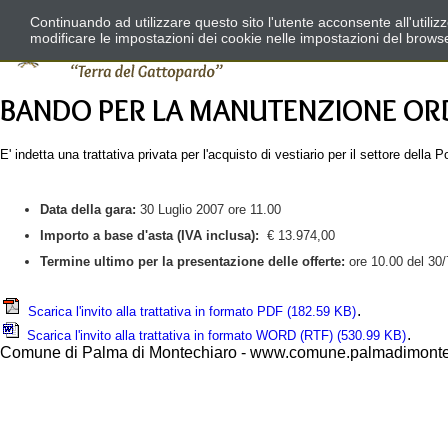
Continuando ad utilizzare questo sito l'utente acconsente all'utili
modificare le impostazioni dei cookie nelle impostazioni del brows
BANDO PER LA MANUTENZIONE ORDI
E' indetta una trattativa privata per l'acquisto di vestiario per il settore della 
Data della
gara:
30 Luglio 2007 ore 11.00
Importo a base d'asta (IVA inclusa):
€ 13.974,00
Termine ultimo per la presentazione delle offerte:
ore 10.00 del 30
.
Scarica l'invito alla trattativa in formato PDF
(182.59 KB)
.
Scarica l'invito alla trattativa in formato WORD (RTF)
(530.99 KB)
Comune di Palma di Montechiaro - www.comune.palmadimontec