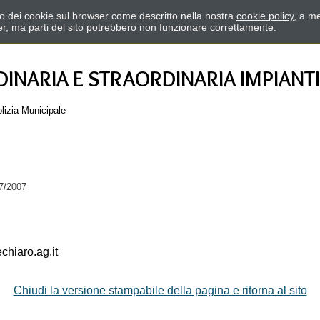
zzo dei cookie sul browser come descritto nella nostra
cookie policy
, a me
er, ma parti del sito potrebbero non funzionare correttamente.
NARIA E STRAORDINARIA IMPIANTI
Polizia Municipale
/7/2007
hiaro.ag.it
Chiudi la versione stampabile della pagina e ritorna al sito