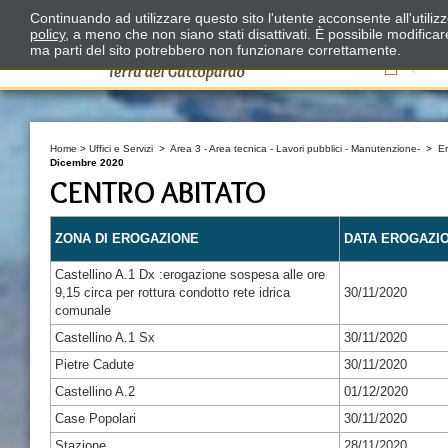
Continuando ad utilizzare questo sito l'utente acconsente all'utili
policy
, a meno che non siano stati disattivati. È possibile modifica
ma parti del sito potrebbero non funzionare correttamente.
Il
Home
>
Uffici e Servizi
>
Area 3 - Area tecnica - Lavori pubblici - Manutenzione-
>
E
Dicembre 2020
CENTRO ABITATO
ZONA DI EROGAZIONE
DATA EROGAZI
Castellino A.1 Dx :erogazione sospesa alle ore
9,15 circa per rottura condotto rete idrica
30/11/2020
comunale
Castellino A.1 Sx
30/11/2020
Pietre Cadute
30/11/2020
Castellino A.2
01/12/2020
Case Popolari
30/11/2020
Stazione
28/11/2020