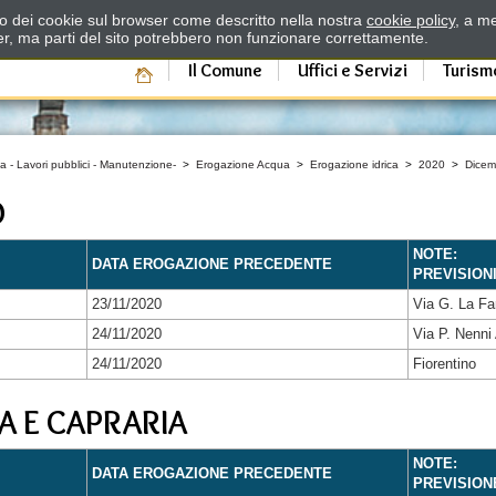
zzo dei cookie sul browser come descritto nella nostra
cookie policy
, a me
er, ma parti del sito potrebbero non funzionare correttamente.
Il Comune
Uffici e Servizi
Turism
a - Lavori pubblici - Manutenzione-
>
Erogazione Acqua
>
Erogazione idrica
>
2020
>
Dicem
O
NOTE:
DATA EROGAZIONE PRECEDENTE
PREVISION
23/11/2020
Via G. La Fa
24/11/2020
Via P. Nenni 
24/11/2020
Fiorentino
A E CAPRARIA
NOTE:
DATA EROGAZIONE PRECEDENTE
PREVISION