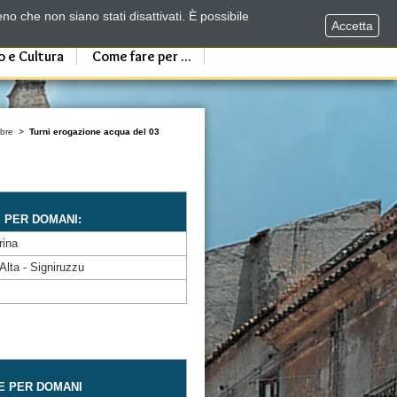
no che non siano stati disattivati. È possibile
Accetta
o e Cultura
Come fare per ...
bre
>
Turni erogazione acqua del 03
I PER DOMANI:
rina
Alta - Signiruzzu
E PER DOMANI