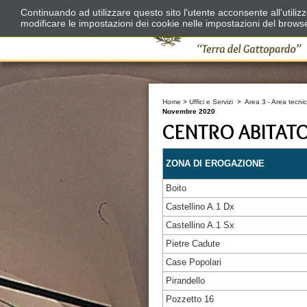
Continuando ad utilizzare questo sito l'utente acconsente all'utili
modificare le impostazioni dei cookie nelle impostazioni del brows
Home
>
Uffici e Servizi
>
Area 3 - Area tecnic
Novembre 2020
CENTRO ABITAT
ZONA DI EROGAZIONE
Boito
Castellino A.1 Dx
Castellino A.1 Sx
Pietre Cadute
Case Popolari
Pirandello
Pozzetto 16