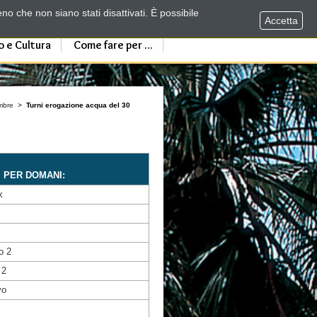
no che non siano stati disattivati. È possibile
Accetta
o e Cultura
Come fare per ...
mbre
>
Turni erogazione acqua del 30
I PER DOMANI:
x
o 2
 2
vo