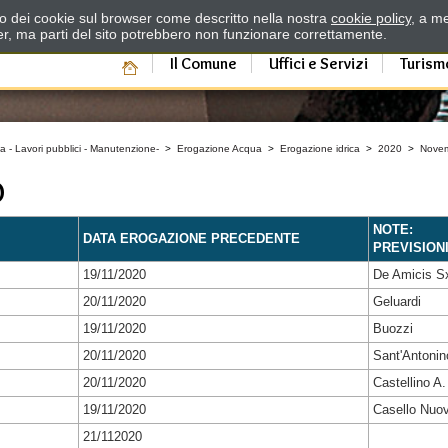
zzo dei cookie sul browser come descritto nella nostra
cookie policy
, a me
er, ma parti del sito potrebbero non funzionare correttamente.
Il Comune
Uffici e Servizi
Turism
a - Lavori pubblici - Manutenzione-
>
Erogazione Acqua
>
Erogazione idrica
>
2020
>
Nove
O
NOTE:
DATA EROGAZIONE PRECEDENTE
PREVISION
19/11/2020
De Amicis S
20/11/2020
Geluardi
19/11/2020
Buozzi
20/11/2020
Sant'Antonin
20/11/2020
Castellino A.
19/11/2020
Casello Nuo
21/112020