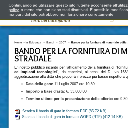
Continuando ad utilizzare questo sito l'utente acconsente all'utili
policy
, a meno che non siano stati disattivati. È possibile modifica
ma parti del sito potrebbero non funzionare correttamente.
Il
Home
>
In Evidenza
>
Bandi
>
2007
>
Bando per la fornitura di materiale edile,
BANDO PER LA FORNITURA DI MA
STRADALE
E' indetto pubblico incanto per l'affidamento della fornitura di "fornit
ed impianti tecnologici
", da esperirsi, ai sensi del D.L.vo 163/2
aggiudicazione alla ditta che proporrà il prezzo più basso rispetto a 
Data della
gara:
11 Luglio 2007 ore 10.30
Importo a base d'asta:
€. 33.000,00
Termine ultimo per la presentazione delle offerte:
ore 9.30 
Scarica il bando di gara in formato PDF
(85.72 KB)
Scarica il bando di gara in formato WORD (RTF)
(412.14 KB)