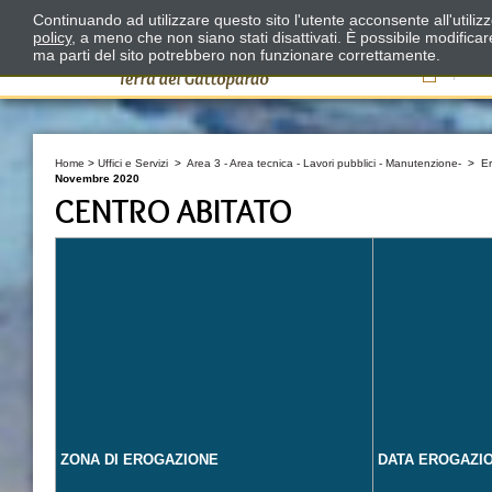
Continuando ad utilizzare questo sito l'utente acconsente all'utili
policy
, a meno che non siano stati disattivati. È possibile modifica
ma parti del sito potrebbero non funzionare correttamente.
Il
Home
>
Uffici e Servizi
>
Area 3 - Area tecnica - Lavori pubblici - Manutenzione-
>
E
Novembre 2020
CENTRO ABITATO
ZONA DI EROGAZIONE
DATA EROGAZI