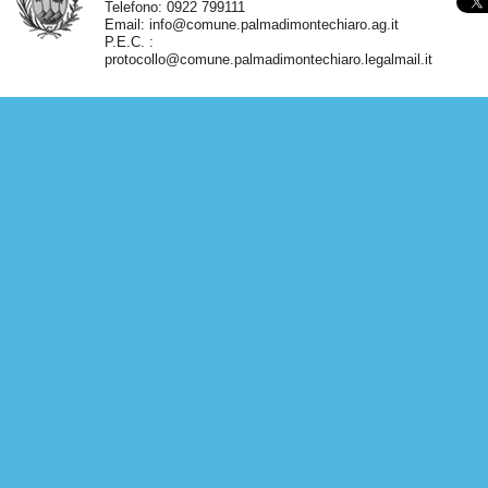
Telefono: 0922 799111
Email:
info@comune.palmadimontechiaro.ag.it
P.E.C. :
protocollo@comune.palmadimontechiaro.legalmail.it