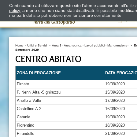
Continuando ad utilizzare questo sito l'utente acconsente all'utili
policy
, a meno che non siano stati disattivati. È possibile modifica
ma parti del sito potrebbero non funzionare correttamente.
Il
Home
>
Uffici e Servizi
>
Area 3 - Area tecnica - Lavori pubblici - Manutenzione-
>
E
Settembre 2020
CENTRO ABITATO
ZONA DI EROGAZIONE
DATA EROGAZI
Firriato
19/09/2020
P. Nenni Alta -Signiruzzu
15/09/2020
Anello a Valle
17/09/2020
Castellino A.2
16/09/2020
Catania
19/09/2020
Fiorentino
18/09/2020
Pirandello
21/09/2020