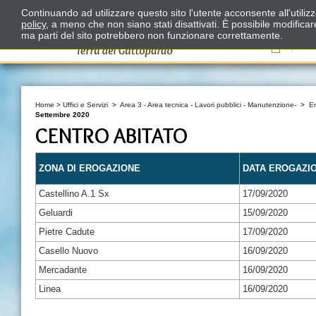
Continuando ad utilizzare questo sito l'utente acconsente all'utili
policy
, a meno che non siano stati disattivati. È possibile modifica
ma parti del sito potrebbero non funzionare correttamente.
Il
Home
>
Uffici e Servizi
>
Area 3 - Area tecnica - Lavori pubblici - Manutenzione-
>
E
Settembre 2020
CENTRO ABITATO
ZONA DI EROGAZIONE
DATA EROGAZI
Castellino A.1 Sx
17/09/2020
Geluardi
15/09/2020
Pietre Cadute
17/09/2020
Casello Nuovo
16/09/2020
Mercadante
16/09/2020
Linea
16/09/2020