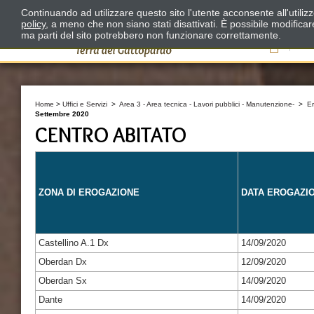
Continuando ad utilizzare questo sito l'utente acconsente all'utili
policy
, a meno che non siano stati disattivati. È possibile modifica
ma parti del sito potrebbero non funzionare correttamente.
Il
Home
>
Uffici e Servizi
>
Area 3 - Area tecnica - Lavori pubblici - Manutenzione-
>
E
Settembre 2020
CENTRO ABITATO
ZONA DI EROGAZIONE
DATA EROGAZI
Castellino A.1 Dx
14/09/2020
Oberdan Dx
12/09/2020
Oberdan Sx
14/09/2020
Dante
14/09/2020