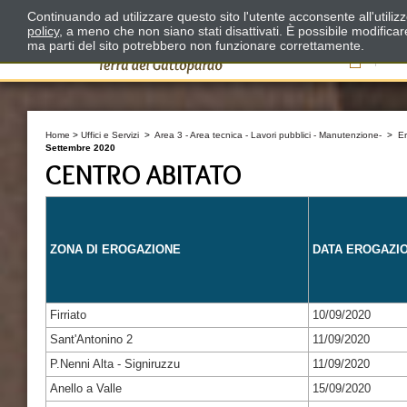
Continuando ad utilizzare questo sito l'utente acconsente all'utili
policy
, a meno che non siano stati disattivati. È possibile modifica
ma parti del sito potrebbero non funzionare correttamente.
Il
Home
>
Uffici e Servizi
>
Area 3 - Area tecnica - Lavori pubblici - Manutenzione-
>
E
Settembre 2020
CENTRO ABITATO
ZONA DI EROGAZIONE
DATA EROGAZI
Firriato
10/09/2020
Sant'Antonino 2
11/09/2020
P.Nenni Alta - Signiruzzu
11/09/2020
Anello a Valle
15/09/2020