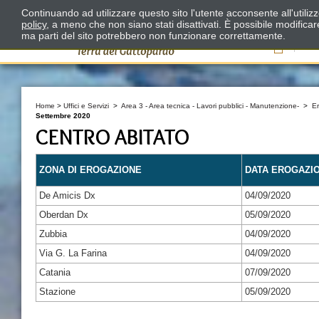
Continuando ad utilizzare questo sito l'utente acconsente all'utili
policy
, a meno che non siano stati disattivati. È possibile modifica
ma parti del sito potrebbero non funzionare correttamente.
Il
Home
>
Uffici e Servizi
>
Area 3 - Area tecnica - Lavori pubblici - Manutenzione-
>
E
Settembre 2020
CENTRO ABITATO
ZONA DI EROGAZIONE
DATA EROGAZI
De Amicis Dx
04/09/2020
Oberdan Dx
05/09/2020
Zubbia
04/09/2020
Via G. La Farina
04/09/2020
Catania
07/09/2020
Stazione
05/09/2020