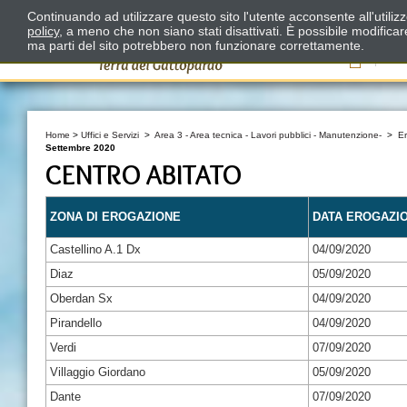
Continuando ad utilizzare questo sito l'utente acconsente all'utili
policy
, a meno che non siano stati disattivati. È possibile modifica
ma parti del sito potrebbero non funzionare correttamente.
Il
Home
>
Uffici e Servizi
>
Area 3 - Area tecnica - Lavori pubblici - Manutenzione-
>
E
Settembre 2020
CENTRO ABITATO
ZONA DI EROGAZIONE
DATA EROGAZI
Castellino A.1 Dx
04/09/2020
Diaz
05/09/2020
Oberdan Sx
04/09/2020
Pirandello
04/09/2020
Verdi
07/09/2020
Villaggio Giordano
05/09/2020
Dante
07/09/2020