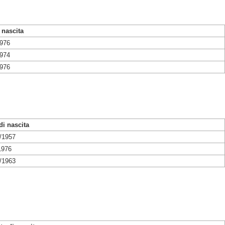
 nascita
1976
1974
1976
di nascita
/1957
1976
/1963