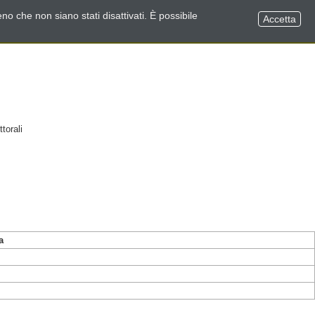
no che non siano stati disattivati. È possibile
Accetta
torali
a