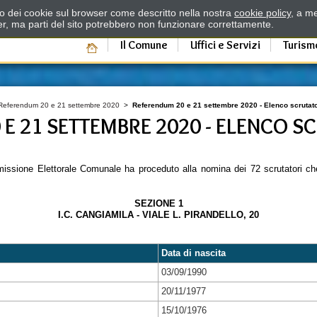
zzo dei cookie sul browser come descritto nella nostra
cookie policy
, a me
er, ma parti del sito potrebbero non funzionare correttamente.
Il Comune
Uffici e Servizi
Turism
Referendum 20 e 21 settembre 2020
>
Referendum 20 e 21 settembre 2020 - Elenco scrutato
E 21 SETTEMBRE 2020 - ELENCO S
issione Elettorale Comunale ha proceduto alla nomina dei 72 scrutatori che 
SEZIONE 1
I.C. CANGIAMILA - VIALE L. PIRANDELLO, 20
Data di nascita
03/09/1990
20/11/1977
15/10/1976