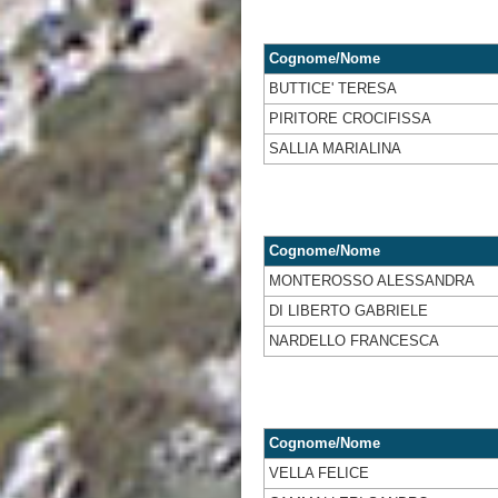
Cognome/Nome
BUTTICE' TERESA
PIRITORE CROCIFISSA
SALLIA MARIALINA
Cognome/Nome
MONTEROSSO ALESSANDRA
DI LIBERTO GABRIELE
NARDELLO FRANCESCA
Cognome/Nome
VELLA FELICE