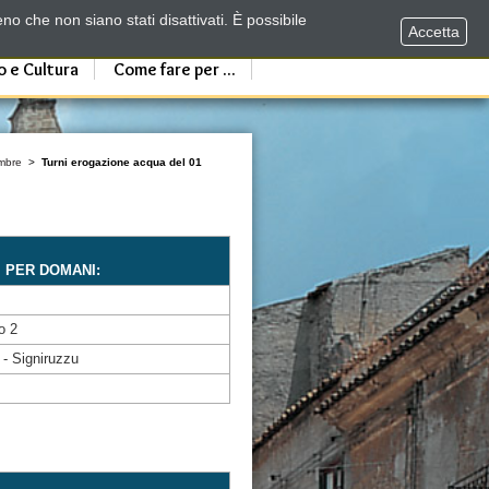
no che non siano stati disattivati. È possibile
Accetta
o e Cultura
Come fare per ...
mbre
>
Turni erogazione acqua del 01
I PER DOMANI:
o 2
 - Signiruzzu