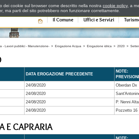
zzo dei cookie sul browser come descritto nella nostra
cookie policy
, a me
er, ma parti del sito potrebbero non funzionare correttamente.
Il Comune
Uffici e Servizi
Turism
a - Lavori pubblici - Manutenzione-
>
Erogazione Acqua
>
Erogazione idrica
>
2020
>
Sette
O
NOTE:
DATA EROGAZIONE PRECEDENTE
PREVISION
24/08/2020
Oberdan Dx
24/08/2020
Sant'Antonin
24/08/2020
P. Nenni Alta
24/08/2020
Pozzetto 16
A E CAPRARIA
NOTE: