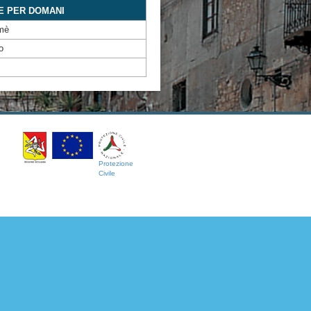
E PER DOMANI
mè
o
Protezione
Civile