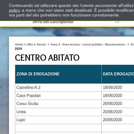
Continuando ad utilizzare questo sito l'utente acconsente all'utili
policy
, a meno che non siano stati disattivati. È possibile modifica
ma parti del sito potrebbero non funzionare correttamente.
Il
Home
>
Uffici e Servizi
>
Area 3 - Area tecnica - Lavori pubblici - Manutenzione-
>
E
2020
CENTRO ABITATO
ZONA DI EROGAZIONE
DATA EROGAZI
Castellino A.2
18/06/2020
Case Popolari
18/06/2020
Corso Sicilia
20/06/2020
Linea
20/06/2020
Lupo
20/06/2020