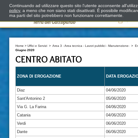
Continuando ad utilizzare questo sito l'utente acconsente all'utili
policy
, a meno che non siano stati disattivati. È possibile modifica
ma parti del sito potrebbero non funzionare correttamente.
Il
Home
>
Uffici e Servizi
>
Area 3 - Area tecnica - Lavori pubblici - Manutenzione-
>
E
Giugno 2020
CENTRO ABITATO
ZONA DI EROGAZIONE
DATA EROGAZI
Diaz
04/06/2020
Sant'Antonino 2
05/06/2020
Via G. La Farina
04/06/2020
Catania
04/06/2020
Verdi
06/06/2020
Dante
06/06/2020