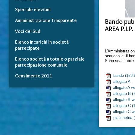
Speciale elezioni
Amministrazione Trasparente
Bando pubbl
AREA P.I.P.
Voci del Sud
Elenco incarichi in società
partecipate
L'Amministrazio
scaricabile il ban
Elenco società a totale o parziale
Sono scaricabile g
partecipazione comunale
Censimento 2011
bando
(128.
allegato A
allegato A w
allegato B
(7
allegato B w
allegato C
(1
allegato C w
planimetria
(