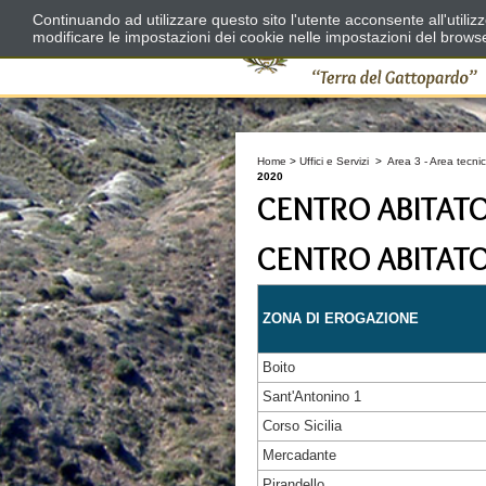
Continuando ad utilizzare questo sito l'utente acconsente all'utili
modificare le impostazioni dei cookie nelle impostazioni del brows
Home
>
Uffici e Servizi
>
Area 3 - Area tecnic
2020
CENTRO ABITAT
CENTRO ABITAT
ZONA DI EROGAZIONE
Boito
Sant'Antonino 1
Corso Sicilia
Mercadante
Pirandello