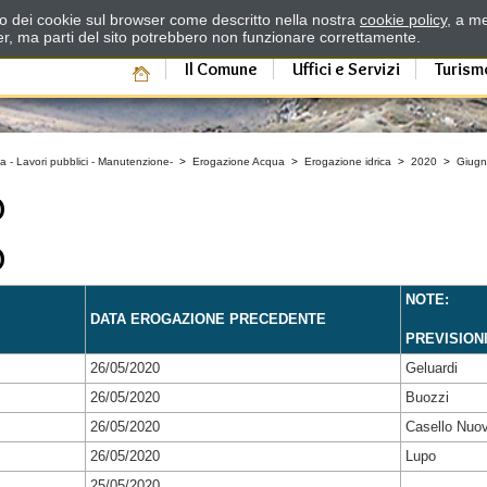
zzo dei cookie sul browser come descritto nella nostra
cookie policy
, a me
er, ma parti del sito potrebbero non funzionare correttamente.
Il Comune
Uffici e Servizi
Turism
a - Lavori pubblici - Manutenzione-
>
Erogazione Acqua
>
Erogazione idrica
>
2020
>
Giug
O
O
NOTE:
DATA EROGAZIONE PRECEDENTE
PREVISION
26/05/2020
Geluardi
26/05/2020
Buozzi
26/05/2020
Casello Nuo
26/05/2020
Lupo
25/05/2020