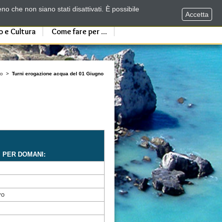
no che non siano stati disattivati. È possibile
Accetta
o e Cultura
Come fare per ...
no
>
Turni erogazione acqua del 01 Giugno
I PER DOMANI:
vo