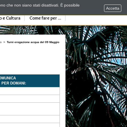
no che non siano stati disattivati. È possibile
Accetta
o e Cultura
Come fare per ...
io
>
Turni erogazione acqua del 09 Maggio
COMUNICA
I PER DOMANI: