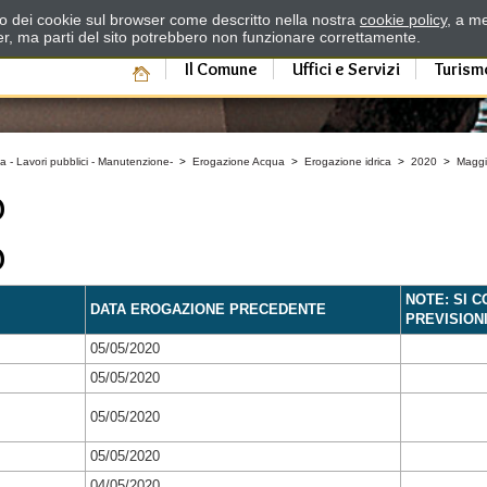
zzo dei cookie sul browser come descritto nella nostra
cookie policy
, a me
er, ma parti del sito potrebbero non funzionare correttamente.
Il Comune
Uffici e Servizi
Turism
a - Lavori pubblici - Manutenzione-
>
Erogazione Acqua
>
Erogazione idrica
>
2020
>
Magg
O
O
NOTE: SI 
DATA EROGAZIONE PRECEDENTE
PREVISION
05/05/2020
05/05/2020
05/05/2020
05/05/2020
04/05/2020