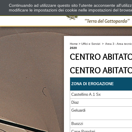
Continuando ad utilizzare questo sito l'utente acconsente all'utili
modificare le impostazioni dei cookie nelle impostazioni del brows
Home
>
Uffici e Servizi
>
Area 3 - Area tecnic
2020
CENTRO ABITAT
CENTRO ABITAT
ZONA DI EROGAZIONE
Castellino A.1 Sx
Diaz
Geluardi
Buozzi
Case Popolari