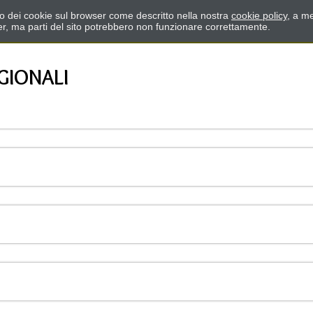
zzo dei cookie sul browser come descritto nella nostra
cookie policy
, a me
er, ma parti del sito potrebbero non funzionare correttamente.
GIONALI