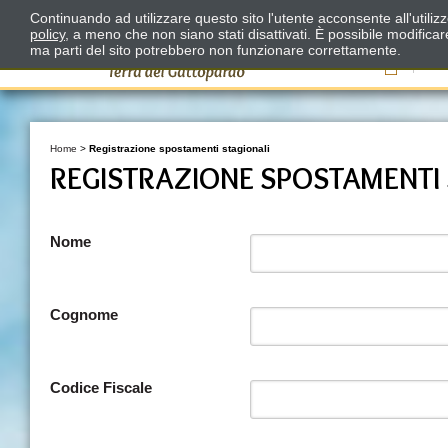
Continuando ad utilizzare questo sito l'utente acconsente all'utili
policy
, a meno che non siano stati disattivati. È possibile modifica
ma parti del sito potrebbero non funzionare correttamente.
Il
Home
>
Registrazione spostamenti stagionali
REGISTRAZIONE SPOSTAMENTI 
Nome
Cognome
Codice Fiscale