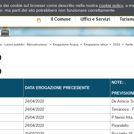
zzo dei cookie sul browser come descritto nella nostra
cookie policy
, a me
er, ma parti del sito potrebbero non funzionare correttamente.
Il Comune
Uffici e Servizi
Turism
a - Lavori pubblici - Manutenzione-
>
Erogazione Acqua
>
Erogazione idrica
>
2020
>
Aprile
O
O
NOTE: .
DATA EROGAZIONE PRECEDENTE
PREVISION
24/04/2020
De Amicis S
24/04/2020
Terranova - P
25/04/2020
P.Nenni Alta 
24/04/2020
Pirandello
25/04/2020
Pozzetto 16