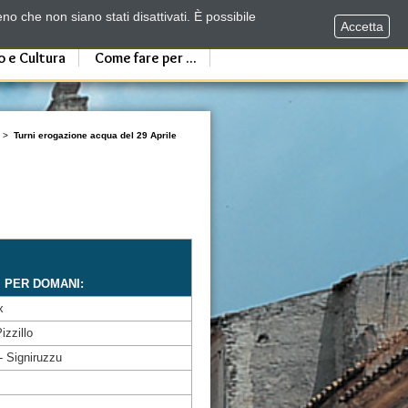
no che non siano stati disattivati. È possibile
Accetta
o e Cultura
Come fare per ...
>
Turni erogazione acqua del 29 Aprile
I PER DOMANI:
x
izzillo
- Signiruzzu