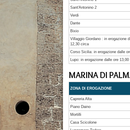
Sant'Antonino 2
Verdi
Dante
Bixio
Villaggio Giordano : in erogazione d
12,30 circa
Corso Sicilia: in erogazione dalle o
Lupo: in erogazione dalle ore 13,00 
MARINA DI PALM
ZONA DI EROGAZIONE
Capreria Alta
Piano Daino
Mortilli
Casa Scicolone