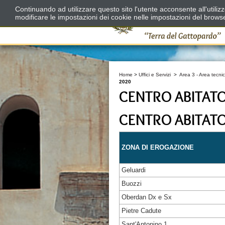
Continuando ad utilizzare questo sito l'utente acconsente all'utili
modificare le impostazioni dei cookie nelle impostazioni del brows
Home
>
Uffici e Servizi
>
Area 3 - Area tecnic
2020
CENTRO ABITAT
CENTRO ABITAT
ZONA DI EROGAZIONE
Geluardi
Buozzi
Oberdan Dx e Sx
Pietre Cadute
Sant'Antonino 1