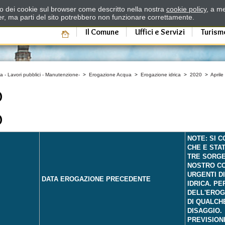
zzo dei cookie sul browser come descritto nella nostra
cookie policy
, a me
er, ma parti del sito potrebbero non funzionare correttamente.
Il Comune
Uffici e Servizi
Turism
a - Lavori pubblici - Manutenzione-
>
Erogazione Acqua
>
Erogazione idrica
>
2020
>
Aprile
O
O
NOTE: SI 
CHE E STA
TRE SORGE
NOSTRO CO
URGENTI D
DATA EROGAZIONE PRECEDENTE
IDRICA. PE
DELL'EROG
DI QUALCH
DISAGGIO.
PREVISION