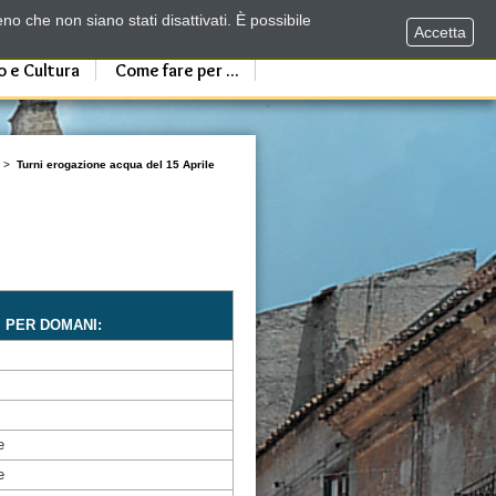
no che non siano stati disattivati. È possibile
Accetta
o e Cultura
Come fare per ...
>
Turni erogazione acqua del 15 Aprile
I PER DOMANI:
e
e