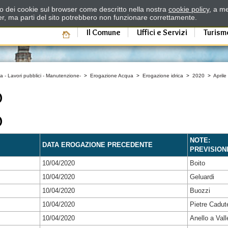
zzo dei cookie sul browser come descritto nella nostra
cookie policy
, a me
er, ma parti del sito potrebbero non funzionare correttamente.
Il Comune
Uffici e Servizi
Turism
a - Lavori pubblici - Manutenzione-
>
Erogazione Acqua
>
Erogazione idrica
>
2020
>
Aprile
O
O
NOTE:
DATA EROGAZIONE PRECEDENTE
PREVISION
10/04/2020
Boito
10/04/2020
Geluardi
10/04/2020
Buozzi
10/04/2020
Pietre Cadut
10/04/2020
Anello a Vall