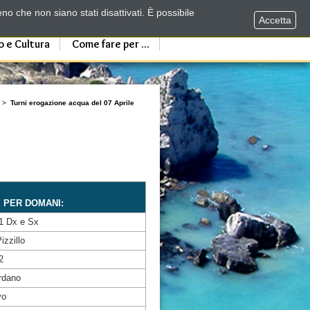
no che non siano stati disattivati. È possibile
Accetta
o e Cultura
Come fare per ...
>
Turni erogazione acqua del 07 Aprile
I PER DOMANI:
.1 Dx e Sx
izzillo
2
ordano
vo