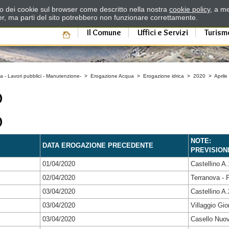
zzo dei cookie sul browser come descritto nella nostra
cookie policy
, a me
er, ma parti del sito potrebbero non funzionare correttamente.
Il Comune
Uffici e Servizi
Turism
a - Lavori pubblici - Manutenzione-
>
Erogazione Acqua
>
Erogazione idrica
>
2020
>
Aprile
O
O
NOTE:
DATA EROGAZIONE PRECEDENTE
PREVISION
01/04/2020
Castellino A
02/04/2020
Terranova - P
03/04/2020
Castellino A.
03/04/2020
Villaggio Gi
03/04/2020
Casello Nuo