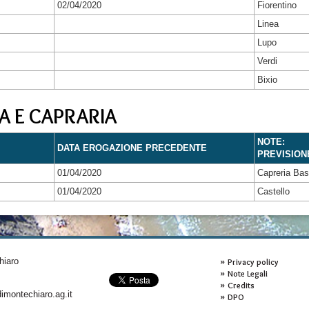
02/04/2020
Fiorentino
Linea
Lupo
Verdi
Bixio
A E CAPRARIA
NOTE:
DATA EROGAZIONE PRECEDENTE
PREVISION
01/04/2020
Capreria Ba
01/04/2020
Castello
hiaro
Privacy policy
Note Legali
Credits
montechiaro.ag.it
DPO