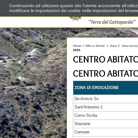
Continuando ad utilizzare questo sito l'utente acconsente all'utili
modificare le impostazioni dei cookie nelle impostazioni del brows
Home
>
Uffici e Servizi
>
Area 3 - Area tecnic
2020
CENTRO ABITAT
CENTRO ABITAT
ZONA DI EROGAZIONE
De Amicis Sx
Sant'Antonino 1
Corso Sicilia
Stazione
Comune