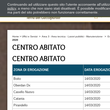
Continuando ad utilizzare questo sito l'utente acconsente all'utili
policy
, a meno che non siano stati disattivati. È possibile modifica
ma parti del sito potrebbero non funzionare correttamente.
Il
Home
>
Uffici e Servizi
>
Area 3 - Area tecnica - Lavori pubblici - Manutenzione-
>
E
2020
CENTRO ABITATO
CENTRO ABITATO
ZONA DI EROGAZIONE
DATA EROGAZI
Boito
14/03/2020
Oberdan Dx
14/03/2020
Casello Nuovo
14/03/2020
Catania
14/03/2020
Pirandello
14/03/2020