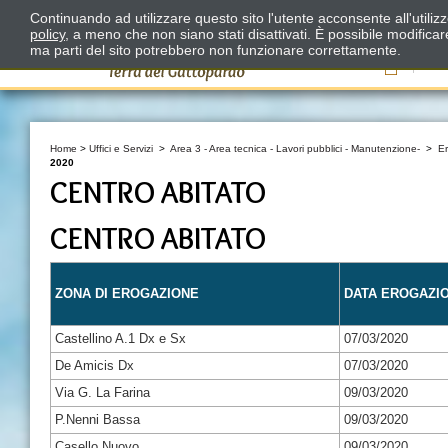
Continuando ad utilizzare questo sito l'utente acconsente all'utili
policy
, a meno che non siano stati disattivati. È possibile modifica
ma parti del sito potrebbero non funzionare correttamente.
Il
Home
>
Uffici e Servizi
>
Area 3 - Area tecnica - Lavori pubblici - Manutenzione-
>
E
2020
CENTRO ABITATO
CENTRO ABITATO
ZONA DI EROGAZIONE
DATA EROGAZI
Castellino A.1 Dx e Sx
07/03/2020
De Amicis Dx
07/03/2020
Via G. La Farina
09/03/2020
P.Nenni Bassa
09/03/2020
Casello Nuovo
09/03/2020