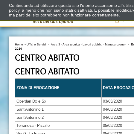
Continuando ad utilizzare questo sito l'utente acconsente all'utili
policy
, a meno che non siano stati disattivati. È possibile modifica
ma parti del sito potrebbero non funzionare correttamente.
Il
Home
>
Uffici e Servizi
>
Area 3 - Area tecnica - Lavori pubblici - Manutenzione-
>
E
2020
CENTRO ABITATO
CENTRO ABITATO
ZONA DI EROGAZIONE
DATA EROGAZI
Oberdan Dx e Sx
03/03/2020
Sant'Antonino 1
04/03/2020
Sant'Antonino 2
04/03/2020
Terranova - Pizzillo
05/03/2020
Via G. La Farina
05/03/2020