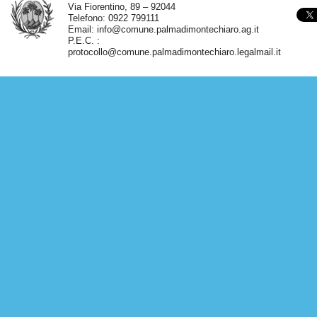
Via Fiorentino, 89 – 92044
Telefono: 0922 799111
Email:
info@comune.palmadimontechiaro.ag.it
P.E.C. :
protocollo@comune.palmadimontechiaro.legalmail.it