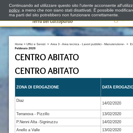
Continuando ad utilizzare questo sito l'utente acconsente all'utili
policy
, a meno che non siano stati disattivati. È possibile modifica
ma parti del sito potrebbero non funzionare correttamente.
Il
Home
>
Uffici e Servizi
>
Area 3 - Area tecnica - Lavori pubblici - Manutenzione-
>
E
Febbraio 2020
CENTRO ABITATO
CENTRO ABITATO
ZONA DI EROGAZIONE
DATA EROGAZI
Diaz
14/02/2020
Terranova - Pizzillo
13/02/2020
P.Nenni Alta -Signiruzzu
14/02/2020
Anello a Valle
13/02/2020