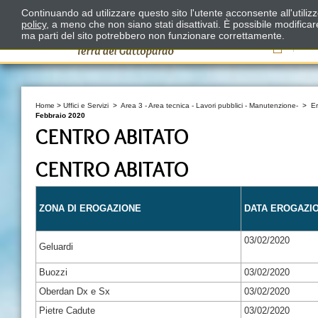
Continuando ad utilizzare questo sito l'utente acconsente all'utili
policy
, a meno che non siano stati disattivati. È possibile modifica
ma parti del sito potrebbero non funzionare correttamente.
Il
Home
>
Uffici e Servizi
>
Area 3 - Area tecnica - Lavori pubblici - Manutenzione-
>
E
Febbraio 2020
CENTRO ABITATO
CENTRO ABITATO
ZONA DI EROGAZIONE
DATA EROGAZI
03/02/2020
Geluardi
Buozzi
03/02/2020
Oberdan Dx e Sx
03/02/2020
Pietre Cadute
03/02/2020