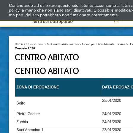
Continuando ad utilizzare questo sito l'utente acconsente all'utili
policy
, a meno che non siano stati disattivati. È possibile modifica
ma parti del sito potrebbero non funzionare correttamente.
Il
Home
>
Uffici e Servizi
>
Area 3 - Area tecnica - Lavori pubblici - Manutenzione-
>
E
Gennaio 2020
CENTRO ABITATO
CENTRO ABITATO
ZONA DI EROGAZIONE
DATA EROGAZI
23/01/2020
Boito
Pietre Cadute
24/01/2020
Zubbia
24/01/2020
Sant'Antonino 1
23/01/2020