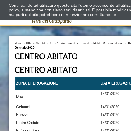
Continuando ad utilizzare questo sito l'utente acconsente all'utili
policy
, a meno che non siano stati disattivati. È possibile modifica
ma parti del sito potrebbero non funzionare correttamente.
Il
Home
>
Uffici e Servizi
>
Area 3 - Area tecnica - Lavori pubblici - Manutenzione-
>
E
Gennaio 2020
CENTRO ABITATO
CENTRO ABITATO
ZONA DI EROGAZIONE
DATA EROGAZI
14/01/2020
Diaz
Geluardi
14/01/2020
Buozzi
14/01/2020
Pietre Cadute
14/01/2020
P. Nenni Bassa
14/01/2020