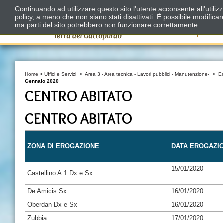
Continuando ad utilizzare questo sito l'utente acconsente all'utili
policy
, a meno che non siano stati disattivati. È possibile modifica
ma parti del sito potrebbero non funzionare correttamente.
Il
Home
>
Uffici e Servizi
>
Area 3 - Area tecnica - Lavori pubblici - Manutenzione-
>
E
Gennaio 2020
CENTRO ABITATO
CENTRO ABITATO
ZONA DI EROGAZIONE
DATA EROGAZI
15/01/2020
Castellino A.1 Dx e Sx
De Amicis Sx
16/01/2020
Oberdan Dx e Sx
16/01/2020
Zubbia
17/01/2020