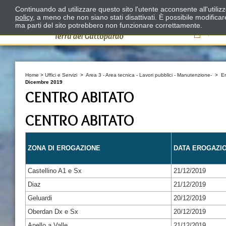
Continuando ad utilizzare questo sito l'utente acconsente all'utili
policy
, a meno che non siano stati disattivati. È possibile modifica
ma parti del sito potrebbero non funzionare correttamente.
Il
Home
>
Uffici e Servizi
>
Area 3 - Area tecnica - Lavori pubblici - Manutenzione-
>
E
Dicembre 2019
CENTRO ABITATO
CENTRO ABITATO
ZONA DI EROGAZIONE
DATA EROGAZI
Castellino A1 e Sx
21/12/2019
Diaz
21/12/2019
Geluardi
20/12/2019
Oberdan Dx e Sx
20/12/2019
Anello a Valle
21/12/2019