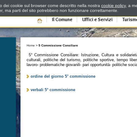
zzo dei cookie sul browser come descritto nella nostra
cookie policy
, a me
er, ma parti del sito potrebbero non funzionare correttamente.
Il Comune
Uffici e Servizi
Turism
Home
>
5 Commissione Consiliare
5° Commissione Consiliare: Istruzione, Cultura e solidarietà
culturali, politiche del turismo, politiche sportive, tempo libe
lavoro- problematiche giovanili- pari opportunità- politiche socia
ordine del giorno 5° commissione
verbali 5° commissione