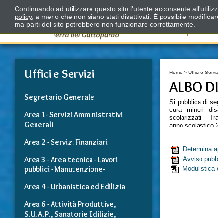
Continuando ad utilizzare questo sito l'utente acconsente all'utili
policy
, a meno che non siano stati disattivati. È possibile modifica
ma parti del sito potrebbero non funzionare correttamente.
Il
Uffici e Servizi
Home
>
Uffici e Serviz
ALBO D
Segretario Generale
Si pubblica di se
cura minori dis
Area 1- Servizi Amministrativi
scolarizzati - Tr
Generali
anno scolastico 
Area 2 - Servizi Finanziari
Determina ap
Area 3 - Area tecnica - Lavori
Avviso pubb
pubblici - Manutenzione-
Modulistica 
Area 4 - Urbanistica ed Edilizia
Area 6 - Attività Produttive,
S.U.A.P., Sanatorie Edilizie,