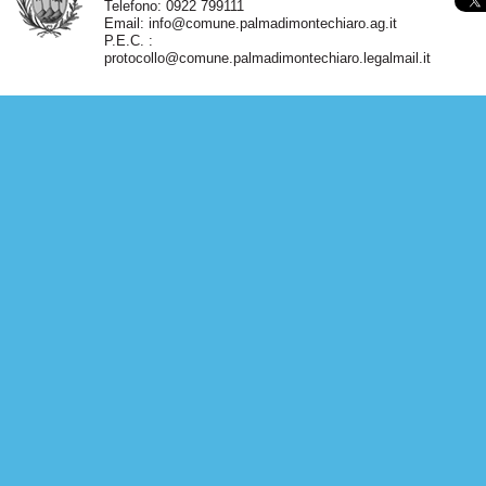
Telefono: 0922 799111
Email:
info@comune.palmadimontechiaro.ag.it
P.E.C. :
protocollo@comune.palmadimontechiaro.legalmail.it